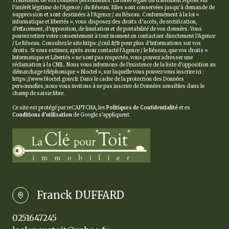
Traitement de vos Données personnelles. La base légale du traitement repose sur
l'intérêt légitime de l'Agence / du Réseau. Elles sont conservées jusqu'à demande de
suppression et sont destinées à l'Agence / au Réseau. Conformément à la loi «
informatique et libertés », vous disposez des droits d’accès, de rectification,
d’effacement, d’opposition, de limitation et de portabilité de vos données. Vous
pouvez retirer votre consentement à tout moment en contactant directement l’Agence
/ Le Réseau. Consultez le site
https://cnil.fr/fr
pour plus d’informations sur vos
droits. Si vous estimez, après avoir contacté l'Agence / le Réseau, que vos droits «
Informatique et Libertés » ne sont pas respectés, vous pouvez adresser une
réclamation à la CNIL. Nous vous informons de l’existence de la liste d'opposition au
démarchage téléphonique « Bloctel », sur laquelle vous pouvez vous inscrire ici :
https://www.bloctel.gouv.fr
. Dans le cadre de la protection des Données
personnelles, nous vous invitons à ne pas inscrire de Données sensibles dans le
champ de saisie libre.
Ce site est protégé par reCAPTCHA, les
Politiques de Confidentialité
et es
Conditions d'utilisation
de Google s'appliquent.
Franck DUFFARD
0251647245