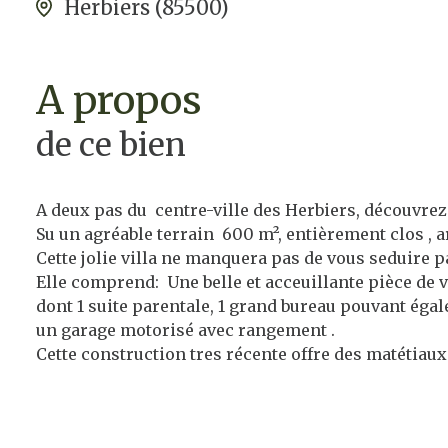
Herbiers (85500)
a propos
de ce bien
A deux pas du centre-ville des Herbiers, découvrez
Su un agréable terrain 600 m², entièrement clos , a
Cette jolie villa ne manquera pas de vous seduire 
Elle comprend: Une belle et acceuillante pièce de
dont 1 suite parentale, 1 grand bureau pouvant éga
un garage motorisé avec rangement .
Cette construction tres récente offre des matétiau
photovoltaïques en autoconsommation, performance én
Cette villa beneficie d' un garage de 23 m² ainsi qu
Rare! n attendez plus pour la découvrir!