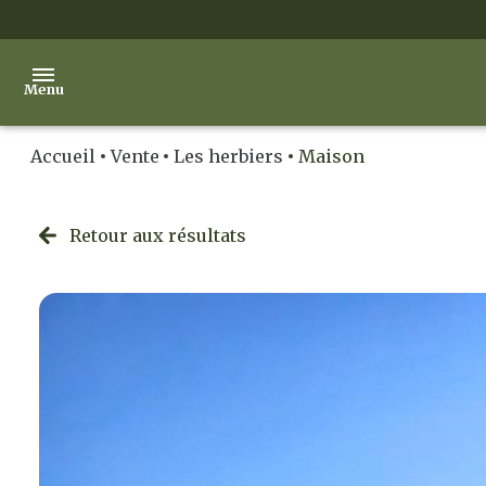
Menu
Accueil
Vente
Les herbiers
Maison
accueil
ventes
Retour aux résultats
locations
notre
agence
contact