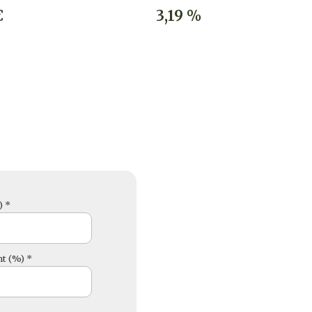
€
3,19 %
) *
t (%) *