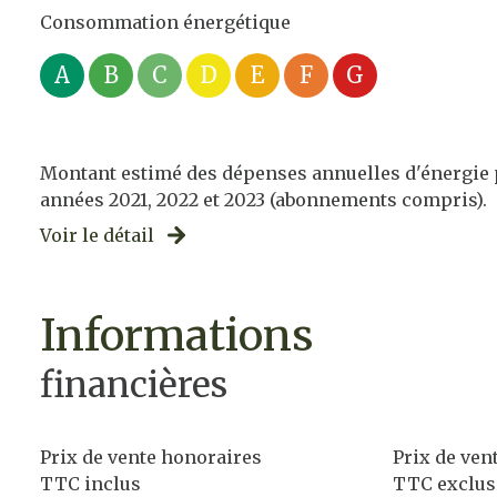
Consommation énergétique
A
B
C
D
E
F
G
Montant estimé des dépenses annuelles d'énergie po
années 2021, 2022 et 2023 (abonnements compris).
Voir le détail
informations
financières
Prix de vente honoraires
Prix de ven
TTC inclus
TTC exclus