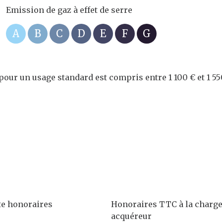
Emission de gaz à effet de serre
A
B
C
D
E
F
G
ur un usage standard est compris entre 1 100 € et 1 55
te honoraires
Honoraires TTC à la charg
acquéreur