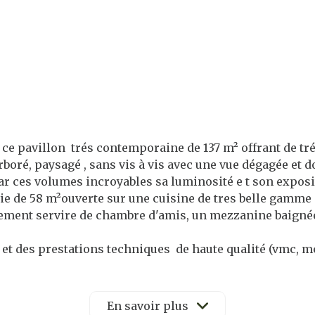
 ce pavillon trés contemporaine de 137 m² offrant de t
rboré, paysagé , sans vis à vis avec une vue dégagée et 
par ces volumes incroyables sa luminosité e t son exposi
 vie de 58 m²ouverte sur une cuisine de tres belle gam
lement servire de chambre d'amis, un mezzanine baignée 
x et des prestations techniques de haute qualité (vmc, 
ergétique optimale, eclairages, vitrage, exposition, po
'un espace privatif de stationnement.
En savoir plus