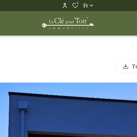
0
Fr
Té