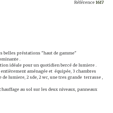
Référence
1617
rés belles préstations "haut de gamme"
dominante .
tion idéale pour un quotidien bercé de lumiere .
me entièrement aménagée et équipée, 3 chambres
de lumiere, 2 sde, 2 wc, une tres grande terrasse ,
mchauffage au sol sur les deux niveaux, panneaux
ints de vues, motorisation etc......) .